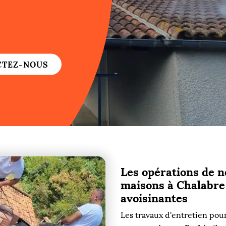
re
re
CTEZ-NOUS
ure
re
Les opérations de n
re
maisons à Chalabre d
re
avoisinantes
Les travaux d'entretien pou