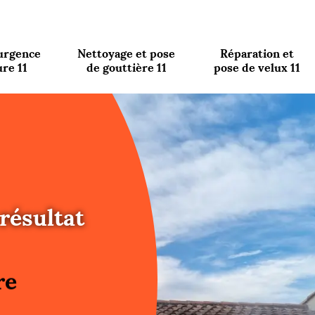
urgence
Nettoyage et pose
Réparation et
ure 11
de gouttière 11
pose de velux 11
résultat
re
ure
re