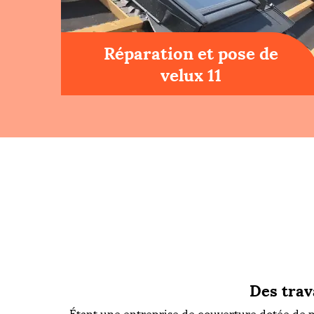
Réparation et pose de
velux 11
Des trav