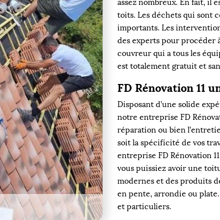
assez nombreux. En fait, il 
toits. Les déchets qui sont
importants. Les interventions
des experts pour procéder à
couvreur qui a tous les équ
est totalement gratuit et s
FD Rénovation 11 u
Disposant d’une solide expé
notre entreprise FD Rénovati
réparation ou bien l’entreti
soit la spécificité de vos tr
entreprise FD Rénovation 11 
vous puissiez avoir une toi
modernes et des produits de
en pente, arrondie ou plate
et particuliers.