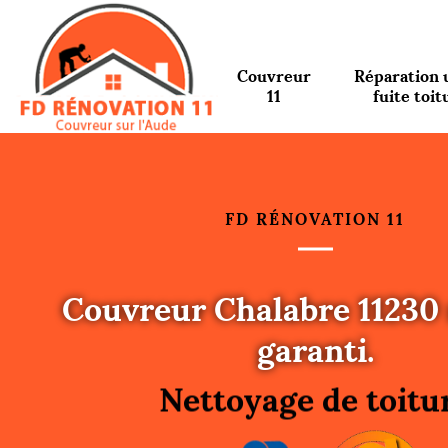
Couvreur
Réparation 
11
fuite toit
FD RÉNOVATION 11
Couvreur Chalabre 11230 
Urgence fuite toitu
garanti.
Changement de toit
Nettoyage de toitu
Gouttières