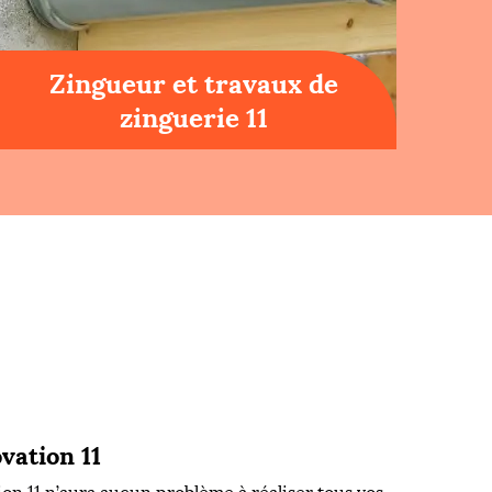
Zingueur et travaux de
zinguerie 11
vation 11