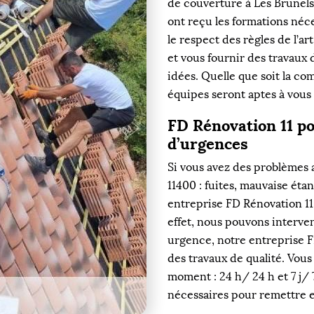
de couverture à Les Brunels
ont reçu les formations néc
le respect des règles de l’a
et vous fournir des travaux 
idées. Quelle que soit la co
équipes seront aptes à vous
FD Rénovation 11 po
d’urgences
Si vous avez des problèmes a
11400 : fuites, mauvaise étan
entreprise FD Rénovation 11
effet, nous pouvons interve
urgence, notre entreprise F
des travaux de qualité. Vou
moment : 24 h/ 24 h et 7 j/
nécessaires pour remettre en