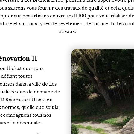
uverture à Les Brunels 11400, pensez à faire appel à votre p
s saurons vous fournir des travaux de qualité et cela, quels
mpter sur nos artisans couvreurs 11400 pour vous réaliser d
oiture et sur tous types de revêtement de toiture. Faites co
travaux.
énovation 11
on 11 c’est que nous
x défiant toutes
ourses dans la ville de Les
ialisée dans le domaine de
FD Rénovation 11 sera en
 normes, quelle que soit la
s accompagnons tous nos
arantie décennale.