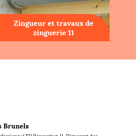
Zingueur et travaux de
zinguerie 11
s Brunels