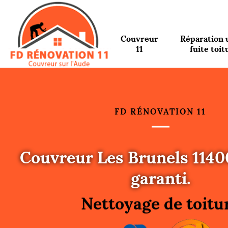
Couvreur
Réparation 
11
fuite toit
FD RÉNOVATION 11
Couvreur Les Brunels 1140
Urgence fuite toitu
garanti.
Changement de toit
Nettoyage de toitu
Gouttières