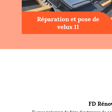
Réparation et pose de
velux 11
FD Rénov