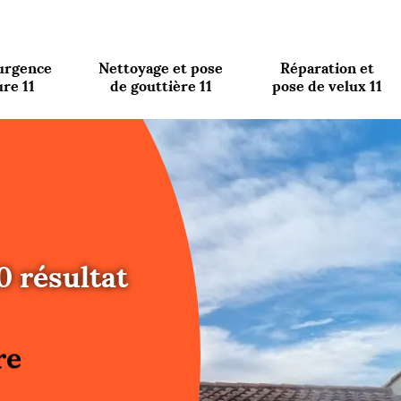
urgence
Nettoyage et pose
Réparation et
ure 11
de gouttière 11
pose de velux 11
0 résultat
re
ure
re