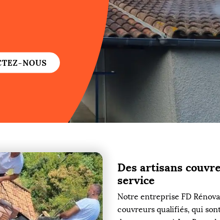
re
re
CTEZ-NOUS
ure
re
Des artisans couvr
re
service
re
Notre entreprise FD Rénovat
couvreurs qualifiés, qui son