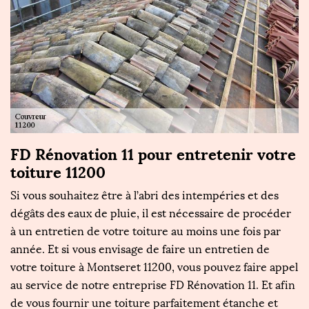
FD Rénovation 11 pour entretenir votre
L
toiture 11200
t
1
Si vous souhaitez être à l’abri des intempéries et des
es
dégâts des eaux de pluie, il est nécessaire de procéder
Le
à un entretien de votre toiture au moins une fois par
co
année. Et si vous envisage de faire un entretien de
po
votre toiture à Montseret 11200, vous pouvez faire appel
d
au service de notre entreprise FD Rénovation 11. Et afin
p
de vous fournir une toiture parfaitement étanche et
di