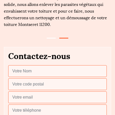
an
solide, nous allons enlever les parasites végétaux qui
pr
ut
envahissent votre toiture et pour ce faire, nous
c
effectuerons un nettoyage et un démoussage de votre
dr
toiture Montseret 11200.
e
Contactez-nous