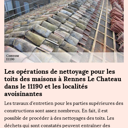
t
Les opérations de nettoyage pour les
F
toits des maisons à Rennes Le Chateau
n
dans le 11190 et les localités
C
avoisinantes
L
e
Les travaux d'entretien pour les parties supérieures des
pl
es
constructions sont assez nombreux. En fait, il est
n
possible de procéder à des nettoyages des toits. Les
ré
déchets qui sont constatés peuvent entraîner des
as