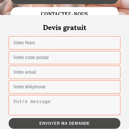
Changement de toiture
CONTACTEZ-NOUS
Nettoyage de toiture
Devis gratuit
Gouttières
Zinguerie
Réparation de toiture
Urgence fuite toiture