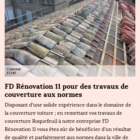
FD Rénovation 11 pour des travaux de
À
couverture aux normes
n
l
Disposant d’une solide expérience dans le domaine de
la couverture toiture ; en remettant vos travaux de
Le
couverture Roquefeuil à notre entreprise FD
l'
Rénovation 11 vous êtes sûr de bénéficier d’un résultat
m
de
de qualité et parfaitement aux normes dans la ville de
co