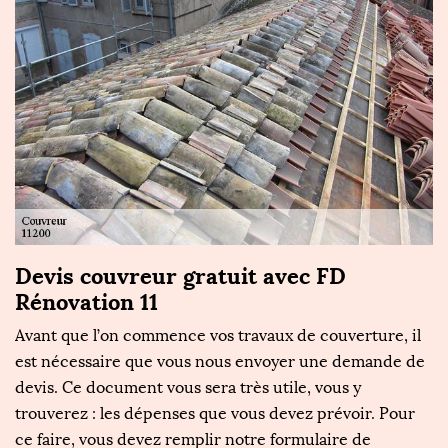
t
Devis couvreur gratuit avec FD
F
Rénovation 11
e
Avant que l’on commence vos travaux de couverture, il
L
est nécessaire que vous nous envoyer une demande de
n
e
devis. Ce document vous sera très utile, vous y
dé
es
trouverez : les dépenses que vous devez prévoir. Pour
ré
ce faire, vous devez remplir notre formulaire de
in