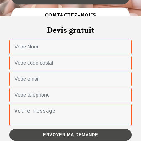
Changement de toiture
CONTACTEZ-NOUS
Nettoyage de toiture
Devis gratuit
Gouttières
Zinguerie
Réparation de toiture
Urgence fuite toiture