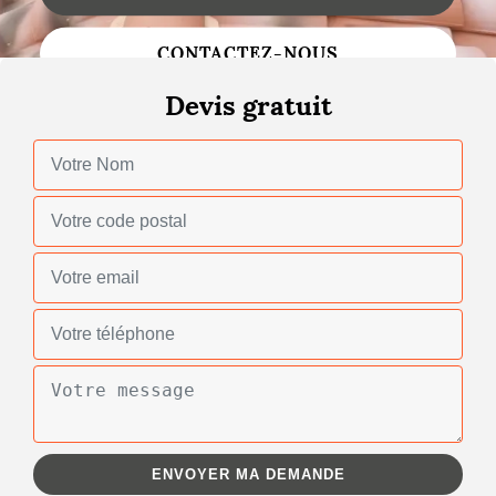
Changement de toiture
CONTACTEZ-NOUS
Nettoyage de toiture
Devis gratuit
Gouttières
Zinguerie
Réparation de toiture
Urgence fuite toiture