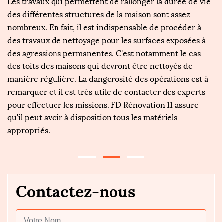
Les travaux qui permettent de rallonger la durée de vie
S
s,
des différentes structures de la maison sont assez
au
nombreux. En fait, il est indispensable de procéder à
no
des travaux de nettoyage pour les surfaces exposées à
pr
des agressions permanentes. C'est notamment le cas
vi
des toits des maisons qui devront être nettoyés de
et
manière régulière. La dangerosité des opérations est à
bé
te
remarquer et il est très utile de contacter des experts
p
e
pour effectuer les missions. FD Rénovation 11 assure
d
qu'il peut avoir à disposition tous les matériels
ré
appropriés.
rè
Contactez-nous