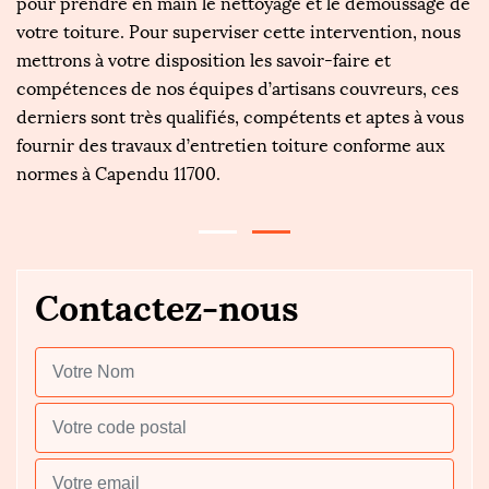
pour prendre en main le nettoyage et le démoussage de
d
votre toiture. Pour superviser cette intervention, nous
c
n
mettrons à votre disposition les savoir-faire et
Ré
D
compétences de nos équipes d’artisans couvreurs, ces
da
derniers sont très qualifiés, compétents et aptes à vous
R
fournir des travaux d’entretien toiture conforme aux
i
normes à Capendu 11700.
Contactez-nous