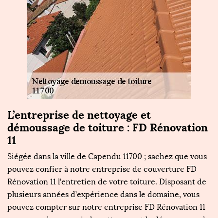
e
L’entreprise de nettoyage et
F
démoussage de toiture : FD Rénovation
d
11
Si
re
Siégée dans la ville de Capendu 11700 ; sachez que vous
C
pouvez confier à notre entreprise de couverture FD
b
n,
Rénovation 11 l’entretien de votre toiture. Disposant de
es
es
plusieurs années d’expérience dans le domaine, vous
la
pouvez compter sur notre entreprise FD Rénovation 11
mo