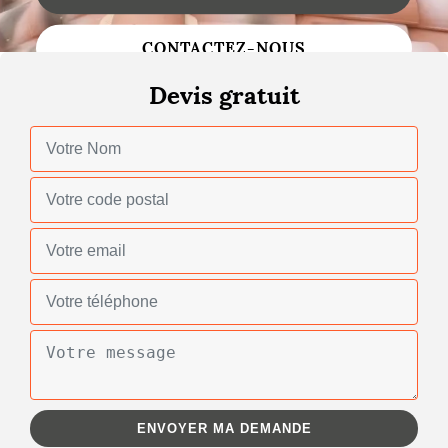
Changement de toiture
CONTACTEZ-NOUS
Nettoyage de toiture
Devis gratuit
Gouttières
Zinguerie
Réparation de toiture
Urgence fuite toiture