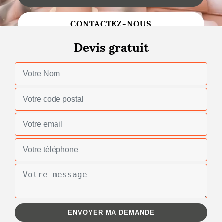
Changement de toiture
CONTACTEZ-NOUS
Nettoyage de toiture
Devis gratuit
Gouttières
Zinguerie
Réparation de toiture
Urgence fuite toiture