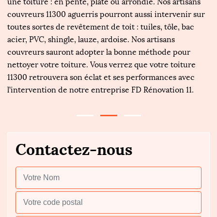
une toiture : en pente, plate ou arrondie. Nos artisans
si
couvreurs 11300 aguerris pourront aussi intervenir sur
et
.
toutes sortes de revêtement de toit : tuiles, tôle, bac
ét
rs
acier, PVC, shingle, lauze, ardoise. Nos artisans
s
rs
couvreurs sauront adopter la bonne méthode pour
d
nettoyer votre toiture. Vous verrez que votre toiture
l
11300 retrouvera son éclat et ses performances avec
e
l’intervention de notre entreprise FD Rénovation 11.
Contactez-nous