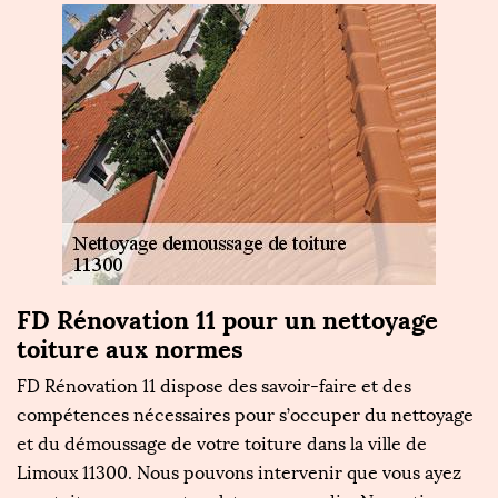
FD Rénovation 11 pour un nettoyage
D
toiture aux normes
R
n
FD Rénovation 11 dispose des savoir-faire et des
La
e
compétences nécessaires pour s’occuper du nettoyage
un
et du démoussage de votre toiture dans la ville de
vo
ur
Limoux 11300. Nous pouvons intervenir que vous ayez
e