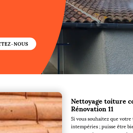
re
re
CTEZ-NOUS
ure
re
Nettoyage toiture 
re
Rénovation 11
Si vous souhaitez que votre 
re
intempéries ; puisse être bi