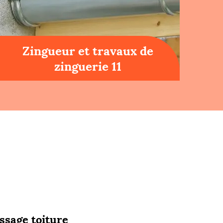
Zingueur et travaux de
zinguerie 11
ssage toiture