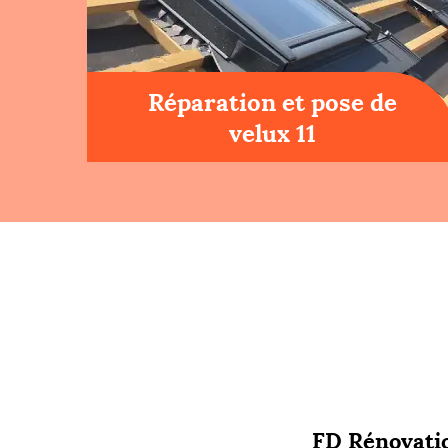
Réparation et pose de
velux 11
FD Rénovatio