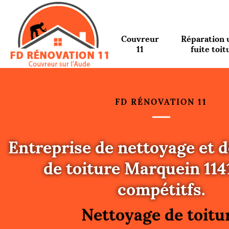
Couvreur
Réparation 
11
fuite toit
FD RÉNOVATION 11
Entreprise de nettoyage et
de toiture Marquein 114
Urgence fuite toitu
compétitfs.
Changement de toit
Nettoyage de toitu