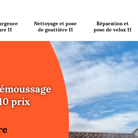
urgence
Nettoyage et pose
Réparation et
ure 11
de gouttière 11
pose de velux 11
 démoussage
10 prix
re
ure
re