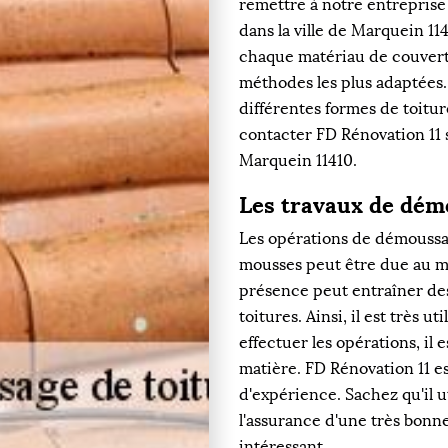
remettre à notre entreprise
dans la ville de Marquein 11
chaque matériau de couvert
méthodes les plus adaptées.
différentes formes de toitur
contacter FD Rénovation 11 s
Marquein 11410.
Les travaux de dém
Les opérations de démoussag
mousses peut être due au ma
présence peut entraîner des 
toitures. Ainsi, il est très u
effectuer les opérations, i
matière. FD Rénovation 11 e
d'expérience. Sachez qu'il u
l'assurance d'une très bonne 
intéressant.