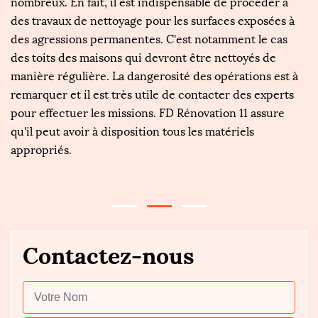
nombreux. En fait, il est indispensable de procéder à
s'
des travaux de nettoyage pour les surfaces exposées à
d'
e
des agressions permanentes. C'est notamment le cas
fa
re
des toits des maisons qui devront être nettoyés de
o
x
manière régulière. La dangerosité des opérations est à
l'
remarquer et il est très utile de contacter des experts
so
pour effectuer les missions. FD Rénovation 11 assure
so
it
qu'il peut avoir à disposition tous les matériels
R
appropriés.
mi
tr
Contactez-nous