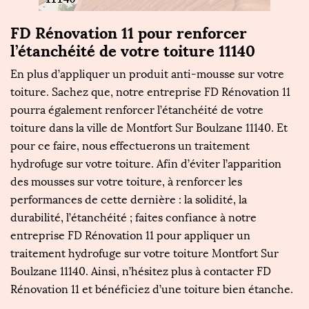
0
FD Rénovation 11 pour renforcer
N
l’étanchéité de votre toiture 11140
à
En plus d’appliquer un produit anti-mousse sur votre
P
toiture. Sachez que, notre entreprise FD Rénovation 11
d
pourra également renforcer l’étanchéité de votre
n
s
toiture dans la ville de Montfort Sur Boulzane 11140. Et
s
pour ce faire, nous effectuerons un traitement
d’
e
hydrofuge sur votre toiture. Afin d’éviter l’apparition
n
des mousses sur votre toiture, à renforcer les
so
performances de cette dernière : la solidité, la
t
durabilité, l’étanchéité ; faites confiance à notre
qu
entreprise FD Rénovation 11 pour appliquer un
d
t
traitement hydrofuge sur votre toiture Montfort Sur
ma
Boulzane 11140. Ainsi, n’hésitez plus à contacter FD
a
Rénovation 11 et bénéficiez d’une toiture bien étanche.