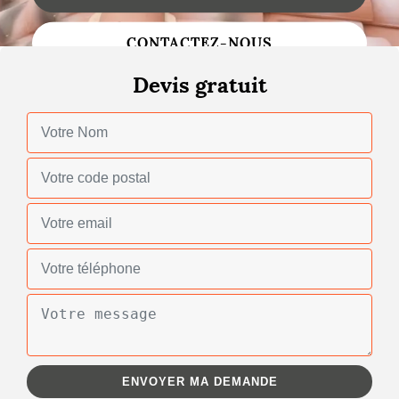
Changement de toiture
CONTACTEZ-NOUS
Nettoyage de toiture
Devis gratuit
Gouttières
Zinguerie
Réparation de toiture
Urgence fuite toiture