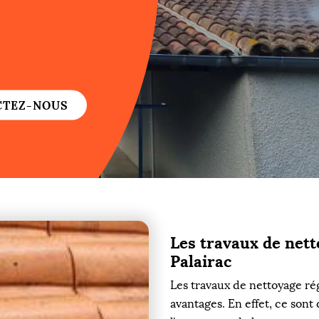
re
re
CTEZ-NOUS
ure
re
Les travaux de nett
re
Palairac
Les travaux de nettoyage rég
re
avantages. En effet, ce son