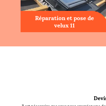
Réparation et pose de
velux 11
Devi