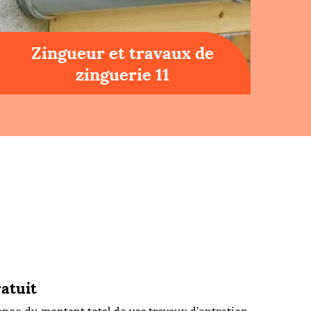
Zingueur et travaux de
zinguerie 11
atuit