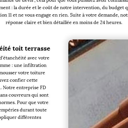
mande de devis ; cela pour que vous puissiez avoir connaiss
ument : la durée et le coût de notre intervention, du budget
ion 11 et ne vous engage en rien. Suite à votre demande, no
réponse claire et bien détaillée en moins de 24 heures.
ité toit terrasse
d’étanchéité avec votre
comme : une infiltration
émousser votre toiture
uvez confier cette
1. Notre entreprise FD
sans couvreurs qui sont
 normes. Pour que votre
tempéries durant toute
ppliquer différentes