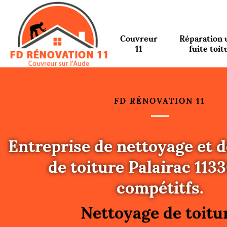
Couvreur
Réparation 
11
fuite toit
FD RÉNOVATION 11
Entreprise de nettoyage et
de toiture Palairac 1133
Urgence fuite toitu
compétitfs.
Changement de toit
Nettoyage de toitu