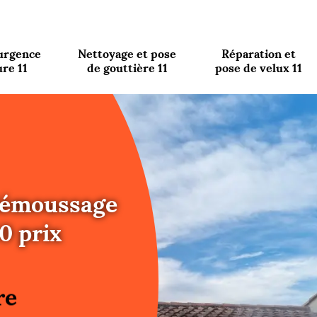
urgence
Nettoyage et pose
Réparation et
ure 11
de gouttière 11
pose de velux 11
 démoussage
0 prix
re
ure
re