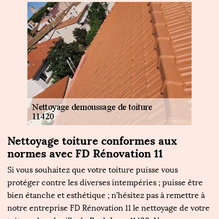
Nettoyage toiture conformes aux
L
normes avec FD Rénovation 11
t
n
Si vous souhaitez que votre toiture puisse vous
L
e
protéger contre les diverses intempéries ; puisse être
f
bien étanche et esthétique ; n’hésitez pas à remettre à
d'
ur
notre entreprise FD Rénovation 11 le nettoyage de votre
en