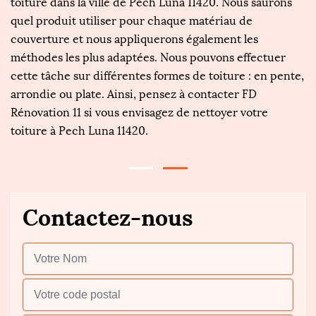
toiture dans la ville de Pech Luna 11420. Nous saurons
le
quel produit utiliser pour chaque matériau de
ma
.
couverture et nous appliquerons également les
r
rs
méthodes les plus adaptées. Nous pouvons effectuer
FD
rs
cette tâche sur différentes formes de toiture : en pente,
an
arrondie ou plate. Ainsi, pensez à contacter FD
à
Rénovation 11 si vous envisagez de nettoyer votre
qu
toiture à Pech Luna 11420.
in
Contactez-nous