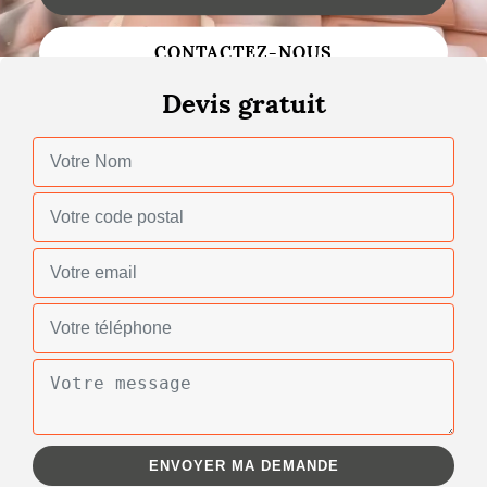
Changement de toiture
CONTACTEZ-NOUS
Nettoyage de toiture
Devis gratuit
Gouttières
Zinguerie
Réparation de toiture
Urgence fuite toiture