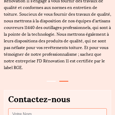
Rénovation 11 s’engage à vous fournir des travaux de
av
ce
qualité et conformes aux normes en entretien de
o
st
toiture. Soucieux de vous fournir des travaux de qualité,
de
nous mettrons à la disposition de nos équipes d’artisans
pl
couvreurs 11440 des outillages professionnels, qui sont à
p
e
la pointe de la technologie. Nous mettrons également à
to
leurs dispositions des produits de qualité, qui ne sont
la
de
pas néfaste pour vos revêtements toiture. Et pour vous
pe
témoigner de notre professionnalisme ; sachez que
c
notre entreprise FD Rénovation 11 est certifiée par le
ef
label RGE.
Contactez-nous