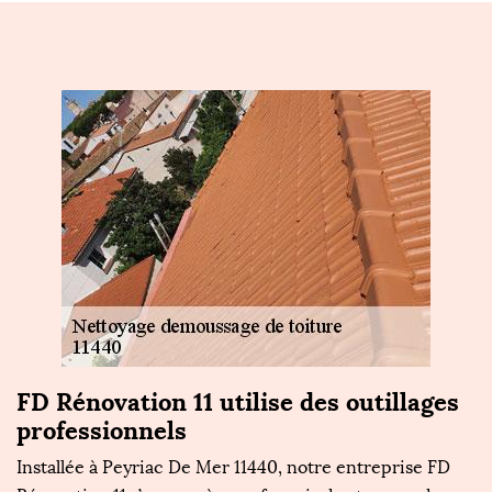
s
FD Rénovation 11 utilise des outillages
L
professionnels
d
Installée à Peyriac De Mer 11440, notre entreprise FD
Le