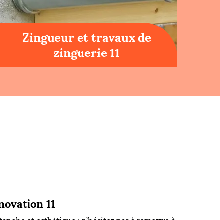
Zingueur et travaux de
zinguerie 11
ovation 11