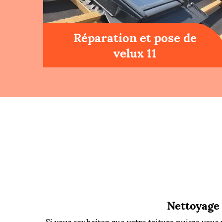
Réparation et pose de
velux 11
Nettoyage