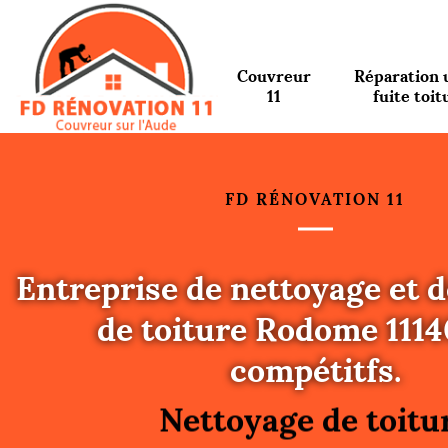
Couvreur
Réparation 
11
fuite toit
FD RÉNOVATION 11
Entreprise de nettoyage et
de toiture Rodome 1114
Urgence fuite toitu
compétitfs.
Changement de toit
Nettoyage de toitu