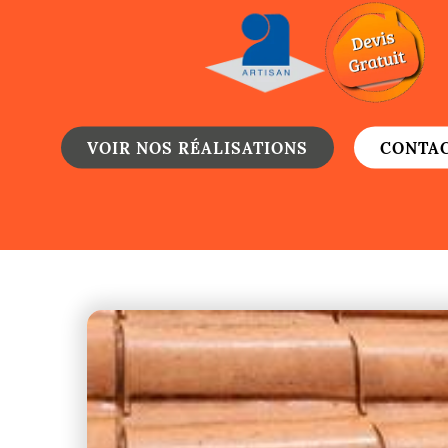
Gouttières
Zinguerie
Réparation de toitu
Urgence fuite toitu
VOIR NOS RÉALISATIONS
CONTA
Changement de toit
Nettoyage de toitu
Gouttières
Zinguerie
Réparation de toitu
Urgence fuite toitu