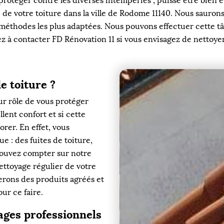
protéger contre les diverses intempéries ; puisse être bien é
 de votre toiture dans la ville de Rodome 11140. Nous sauron
éthodes les plus adaptées. Nous pouvons effectuer cette tâc
ez à contacter FD Rénovation 11 si vous envisagez de nettoye
e toiture ?
our rôle de vous protéger
lent confort et si cette
orer. En effet, vous
e : des fuites de toiture,
 pouvez compter sur notre
ettoyage régulier de votre
serons des produits agréés et
ur ce faire.
lages professionnels