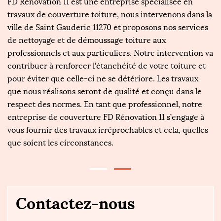
n
FD Rénovation 11 est une entreprise spécialisée en
L
e
travaux de couverture toiture, nous intervenons dans la
f
ville de Saint Gauderic 11270 et proposons nos services
d'
ur
de nettoyage et de démoussage toiture aux
en
professionnels et aux particuliers. Notre intervention va
le
contribuer à renforcer l’étanchéité de votre toiture et
ma
.
pour éviter que celle-ci ne se détériore. Les travaux
r
rs
que nous réalisons seront de qualité et conçu dans le
FD
rs
respect des normes. En tant que professionnel, notre
an
entreprise de couverture FD Rénovation 11 s’engage à
à
vous fournir des travaux irréprochables et cela, quelles
qu
que soient les circonstances.
in
Contactez-nous