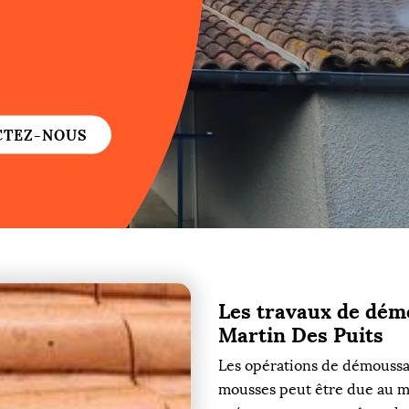
re
re
CTEZ-NOUS
ure
re
Les travaux de démo
re
Martin Des Puits
Les opérations de démoussag
re
mousses peut être due au ma