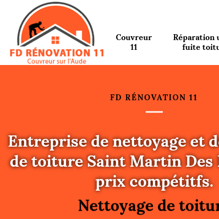
Couvreur
Réparation 
11
fuite toit
FD RÉNOVATION 11
Entreprise de nettoyage et
de toiture Saint Martin Des 
Urgence fuite toitu
prix compétitfs.
Changement de toit
Nettoyage de toitu