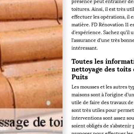
présence peut entraîner des 
toitures. Ainsi, il est très u
effectuer les opérations, i
matière. FD Rénovation 11 e
d'expérience. Sachez qu'il u
l'assurance d'une très bonne 
intéressant.
Toutes les informat
nettoyage des toits
Puits
Les mousses et les autres typ
maisons sont à l'origine d'un
utile de faire des travaux d
sont très utiles pour permett
interventions sont assez souv
soient obligés de s'abstenir 
proposer pour effectuer les m