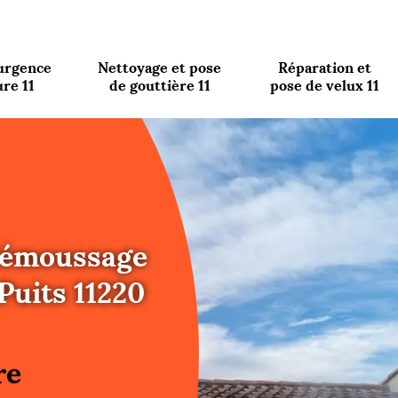
urgence
Nettoyage et pose
Réparation et
ure 11
de gouttière 11
pose de velux 11
 démoussage
Puits 11220
re
ure
re