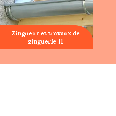
Zingueur et travaux de
zinguerie 11