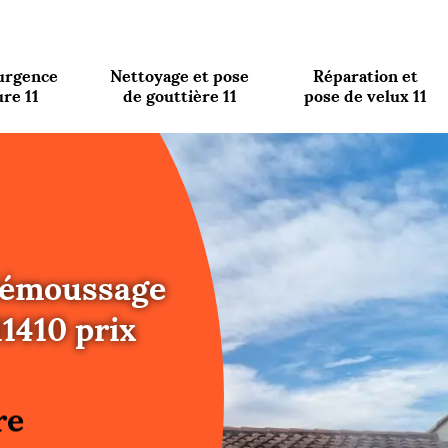
urgence
Nettoyage et pose
Réparation et
ure 11
de gouttière 11
pose de velux 11
 démoussage
11410 prix
re
ure
re