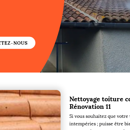
re
re
CTEZ-NOUS
ure
re
Nettoyage toiture 
re
Rénovation 11
Si vous souhaitez que votre 
re
intempéries ; puisse être bi