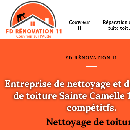
Couvreur
Réparation 
11
fuite toit
FD RÉNOVATION 11
Entreprise de nettoyage et
de toiture Sainte Camelle 
Urgence fuite toitu
compétitfs.
Changement de toit
Nettoyage de toitu