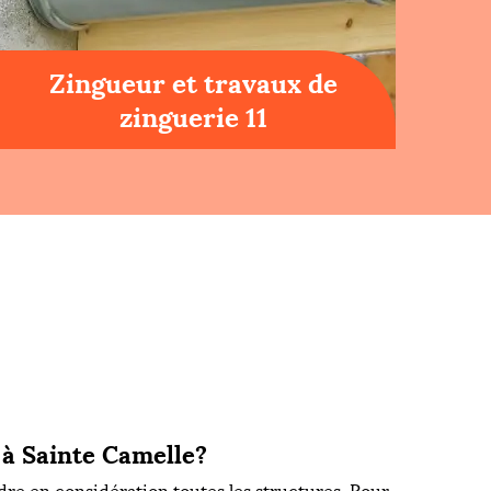
Zingueur et travaux de
zinguerie 11
 à Sainte Camelle?