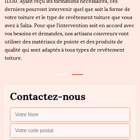
e.
11330. Ayant reçu les formations nécessaires, ces
e
,
derniers pourront intervenir quel que soit la forme de
Af
votre toiture et le type de revêtement toiture que vous
à 
avez à Salza. Pour que l’intervention soit en accord avec
so
vos besoins et demandes, nos artisans couvreurs vont
n
utiliser des matériaux de pointe et des produits de
tr
qualité qui sont adaptés à tous types de revêtement
Ai
toiture.
b
Contactez-nous