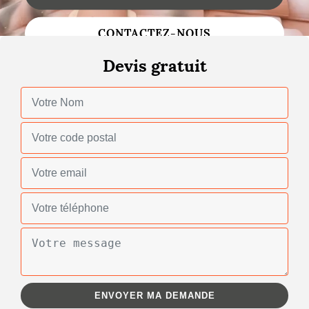
Changement de toiture
CONTACTEZ-NOUS
Nettoyage de toiture
Devis gratuit
Gouttières
Zinguerie
Réparation de toiture
Urgence fuite toiture