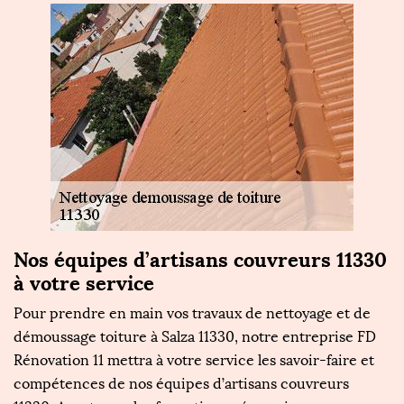
Nos équipes d’artisans couvreurs 11330
F
à votre service
l
Pour prendre en main vos travaux de nettoyage et de
E
1
démoussage toiture à Salza 11330, notre entreprise FD
t
Rénovation 11 mettra à votre service les savoir-faire et
p
ous
compétences de nos équipes d’artisans couvreurs
to