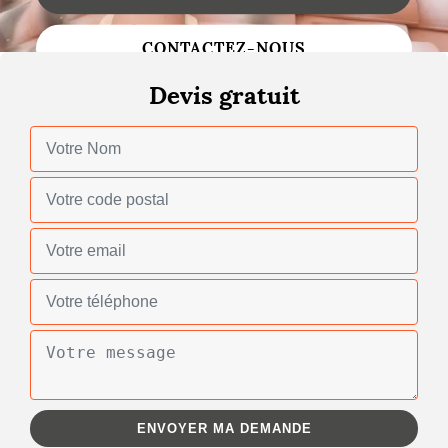
Changement de toiture
CONTACTEZ-NOUS
Nettoyage de toiture
Devis gratuit
Gouttières
Zinguerie
Réparation de toiture
Urgence fuite toiture