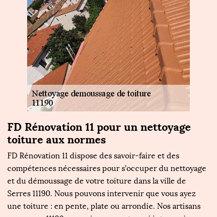
FD Rénovation 11 pour un nettoyage
N
toiture aux normes
n
FD Rénovation 11 dispose des savoir-faire et des
Si
compétences nécessaires pour s’occuper du nettoyage
pr
et du démoussage de votre toiture dans la ville de
bi
Serres 11190. Nous pouvons intervenir que vous ayez
n
une toiture : en pente, plate ou arrondie. Nos artisans
to