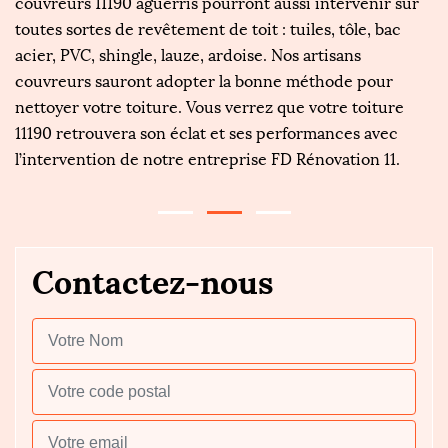
couvreurs 11190 aguerris pourront aussi intervenir sur
p
toutes sortes de revêtement de toit : tuiles, tôle, bac
n
te
acier, PVC, shingle, lauze, ardoise. Nos artisans
a
e
couvreurs sauront adopter la bonne méthode pour
di
nettoyer votre toiture. Vous verrez que votre toiture
pl
11190 retrouvera son éclat et ses performances avec
en
l’intervention de notre entreprise FD Rénovation 11.
Contactez-nous