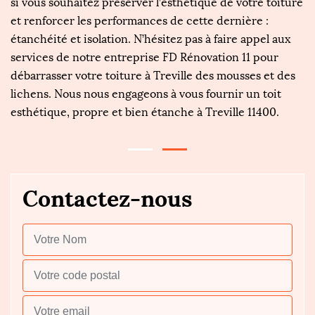
si vous souhaitez préserver l’esthétique de votre toiture
tr
et renforcer les performances de cette dernière :
d
étanchéité et isolation. N’hésitez pas à faire appel aux
fa
te
services de notre entreprise FD Rénovation 11 pour
ou
e
débarrasser votre toiture à Treville des mousses et des
gr
lichens. Nous nous engageons à vous fournir un toit
d
esthétique, propre et bien étanche à Treville 11400.
vo
Contactez-nous