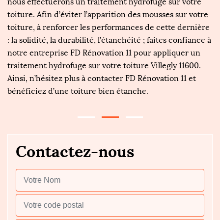
D
nous effectuerons un traitement hydrofuge sur votre
le
toiture. Afin d’éviter l’apparition des mousses sur votre
ma
toiture, à renforcer les performances de cette dernière
r
: la solidité, la durabilité, l’étanchéité ; faites confiance à
FD
notre entreprise FD Rénovation 11 pour appliquer un
an
.
traitement hydrofuge sur votre toiture Villegly 11600.
à
Ainsi, n’hésitez plus à contacter FD Rénovation 11 et
qu
bénéficiez d’une toiture bien étanche.
in
Contactez-nous