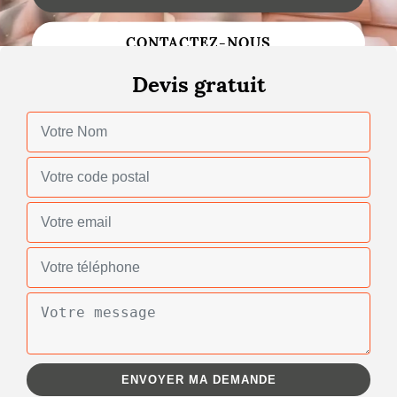
Changement de toiture
CONTACTEZ-NOUS
Nettoyage de toiture
Devis gratuit
Gouttières
Zinguerie
Réparation de toiture
Urgence fuite toiture