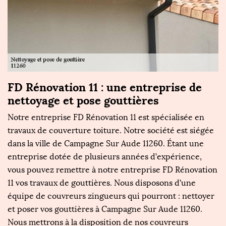
FD Rénovation 11 : une entreprise de
F
nettoyage et pose gouttières
F
Notre entreprise FD Rénovation 11 est spécialisée en
P
x
travaux de couverture toiture. Notre société est siégée
S
e
dans la ville de Campagne Sur Aude 11260. Étant une
p
st
entreprise dotée de plusieurs années d’expérience,
qu
vous pouvez remettre à notre entreprise FD Rénovation
m
11 vos travaux de gouttières. Nous disposons d’une
de
1
équipe de couvreurs zingueurs qui pourront : nettoyer
f
et poser vos gouttières à Campagne Sur Aude 11260.
FD
Nous mettrons à la disposition de nos couvreurs
g