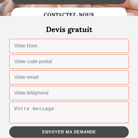
Changement de toiture
CONTACTEZ-NOUS
Nettoyage de toiture
Devis gratuit
Gouttières
Zinguerie
Réparation de toiture
Urgence fuite toiture