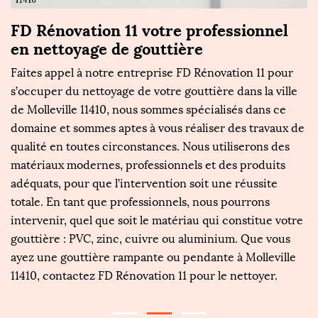
ur
FD Rénovation 11 votre professionnel
L
en nettoyage de gouttière
m
s
Faites appel à notre entreprise FD Rénovation 11 pour
Sa
s’occuper du nettoyage de votre gouttière dans la ville
f
de Molleville 11410, nous sommes spécialisés dans ce
pl
le
domaine et sommes aptes à vous réaliser des travaux de
pa
qualité en toutes circonstances. Nous utiliserons des
é
matériaux modernes, professionnels et des produits
N
adéquats, pour que l’intervention soit une réussite
co
ur
totale. En tant que professionnels, nous pourrons
ég
intervenir, quel que soit le matériau qui constitue votre
d’
gouttière : PVC, zinc, cuivre ou aluminium. Que vous
en
ayez une gouttière rampante ou pendante à Molleville
di
11410, contactez FD Rénovation 11 pour le nettoyer.