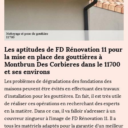
Les aptitudes de FD Rénovation 11 pour
À
la mise en place des gouttières à
n
0?
Montbrun Des Corbieres dans le 11700
M
et ses environs
er
De
Les problèmes de dégradations des fondations des
im
es
maisons peuvent être évités en effectuant des travaux
p
d'installation pour les gouttières. En fait, il est très utile
il
de réaliser ces opérations en recherchant des experts
et
en la matière. Dans ce cas, il va falloir s'adresser à un
as
couvreur zingueur à l'image de FD Rénovation 11. Il a
ex
tous les matériels adaptés pour la garantie d'un meilleur
ma