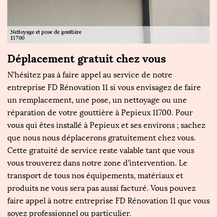
s
Déplacement gratuit chez vous
F
g
N’hésitez pas à faire appel au service de notre
entreprise FD Rénovation 11 si vous envisagez de faire
Q
un remplacement, une pose, un nettoyage ou une
po
réparation de votre gouttière à Pepieux 11700. Pour
11
,
vous qui êtes installé à Pepieux et ses environs ; sachez
se
que nous nous déplacerons gratuitement chez vous.
n
Cette gratuité de service reste valable tant que vous
q
re
vous trouverez dans notre zone d’intervention. Le
ce
transport de tous nos équipements, matériaux et
p
ut
produits ne vous sera pas aussi facturé. Vous pouvez
u
faire appel à notre entreprise FD Rénovation 11 que vous
s’
soyez professionnel ou particulier.