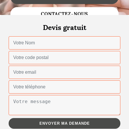
Changement de toiture
CONTACTEZ-NOUS
Nettoyage de toiture
Devis gratuit
Gouttières
Zinguerie
Réparation de toiture
Urgence fuite toiture