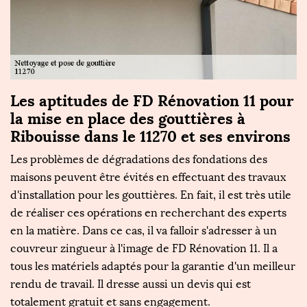
Les aptitudes de FD Rénovation 11 pour
F
la mise en place des gouttières à
F
Ribouisse dans le 11270 et ses environs
Pe
s
Les problèmes de dégradations des fondations des
1
maisons peuvent être évités en effectuant des travaux
et
d'installation pour les gouttières. En fait, il est très utile
p
de réaliser ces opérations en recherchant des experts
é
en la matière. Dans ce cas, il va falloir s'adresser à un
in
couvreur zingueur à l'image de FD Rénovation 11. Il a
c
 à
tous les matériels adaptés pour la garantie d'un meilleur
Ré
ue
rendu de travail. Il dresse aussi un devis qui est
Ri
totalement gratuit et sans engagement.
ce