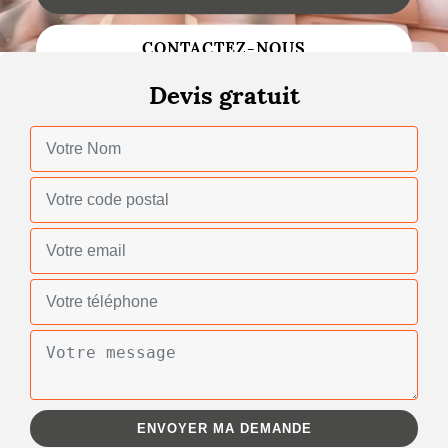
Changement de toiture
CONTACTEZ-NOUS
Nettoyage de toiture
Devis gratuit
Gouttières
Zinguerie
Réparation de toiture
Urgence fuite toiture