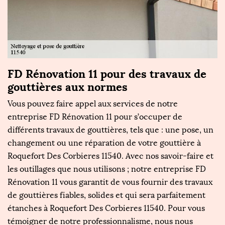
FD Rénovation 11 pour des travaux de
U
gouttières aux normes
1
le
Vous pouvez faire appel aux services de notre
S
entreprise FD Rénovation 11 pour s’occuper de
d
différents travaux de gouttières, tels que : une pose, un
R
le
changement ou une réparation de votre gouttière à
t
Roquefort Des Corbieres 11540. Avec nos savoir-faire et
v
les outillages que nous utilisons ; notre entreprise FD
pr
Rénovation 11 vous garantit de vous fournir des travaux
to
de gouttières fiables, solides et qui sera parfaitement
C
e
étanches à Roquefort Des Corbieres 11540. Pour vous
e
témoigner de notre professionnalisme, nous nous
d