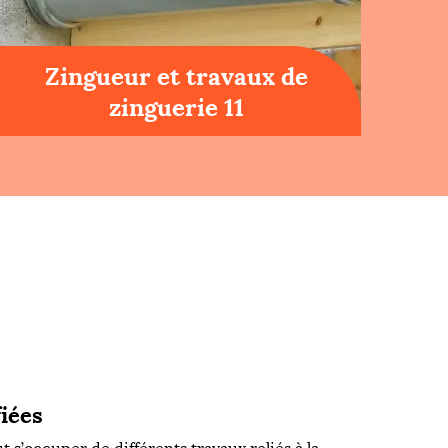
Zingueur et travaux de
zinguerie 11
iées