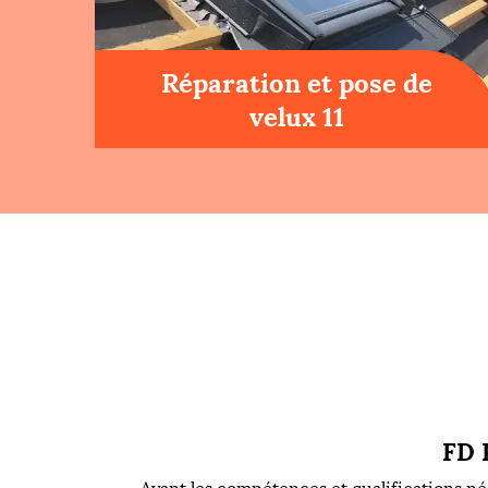
Réparation et pose de
velux 11
FD 