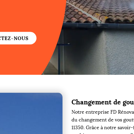
re
re
CTEZ-NOUS
ure
re
Changement de gout
re
Notre entreprise FD Rénovat
re
du changement de vos goutti
11350. Grâce à notre savoir-