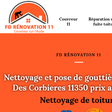
Couvreur
Réparation 
11
fuite toit
FD RÉNOVATION 11
Nettoyage et pose de gouttiè
Urgence fuite toitu
Des Corbieres 11350 prix at
Changement de toit
Nettoyage de toitu
Gouttières