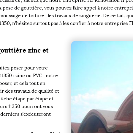
essaires ; sachez que notre entreprise FD Rénovation 11 peut
 la pose de gouttière, vous pouvez faire appel à notre entrepr
démoussage de toiture ; les travaux de zinguerie. De ce fait, q
1350, n’hésitez surtout pas à les confier à notre entreprise F
outtière zinc et
aitez poser pour votre
 11350 : zinc ou PVC ; notre
poser, et cela tout en
ir des travaux de qualité et
tâche étape par étape et
eurs 11350 pourront vous
 derniers s’exécuteront