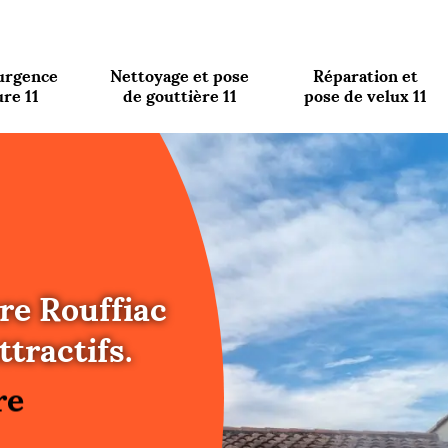
urgence
Nettoyage et pose
Réparation et
ure 11
de gouttière 11
pose de velux 11
re Rouffiac
re
tractifs.
ure
re