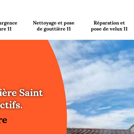
urgence
Nettoyage et pose
Réparation et
ure 11
de gouttière 11
pose de velux 11
ière Saint
re
ctifs.
ure
re