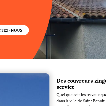
re
re
CTEZ-NOUS
ure
re
Des couvreurs zingu
re
service
re
Quel que soit les travaux qu
dans la ville de Saint Benoi