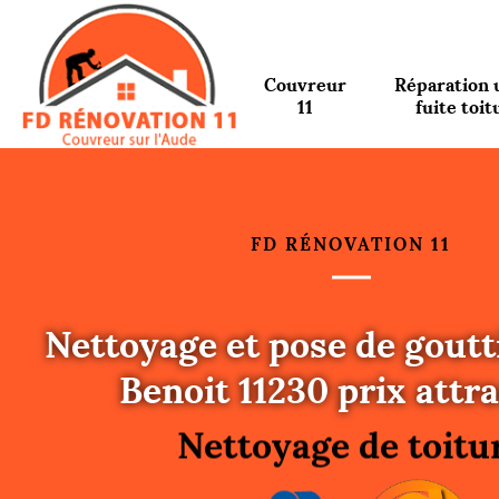
Couvreur
Réparation 
11
fuite toit
FD RÉNOVATION 11
Nettoyage et pose de goutt
Urgence fuite toitu
Benoit 11230 prix attra
Changement de toit
Nettoyage de toitu
Gouttières