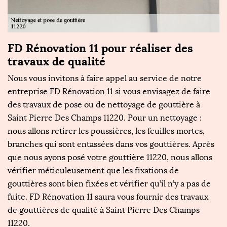
FD Rénovation 11 pour réaliser des
F
travaux de qualité
p
Nous vous invitons à faire appel au service de notre
P
entreprise FD Rénovation 11 si vous envisagez de faire
la
des travaux de pose ou de nettoyage de gouttière à
pr
re
Saint Pierre Des Champs 11220. Pour un nettoyage :
im
nous allons retirer les poussières, les feuilles mortes,
ét
e
branches qui sont entassées dans vos gouttières. Après
go
s
que nous ayons posé votre gouttière 11220, nous allons
a
vérifier méticuleusement que les fixations de
ef
gouttières sont bien fixées et vérifier qu’il n’y a pas de
D
fuite. FD Rénovation 11 saura vous fournir des travaux
go
de gouttières de qualité à Saint Pierre Des Champs
d
11220.