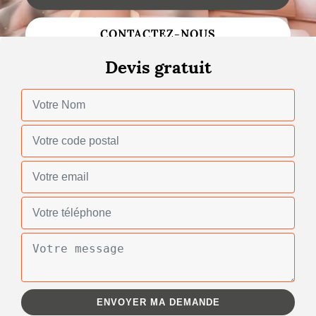
Changement de toiture
CONTACTEZ-NOUS
Nettoyage de toiture
Devis gratuit
Gouttières
Zinguerie
Réparation de toiture
Urgence fuite toiture