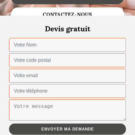
Changement de toiture
CONTACTEZ-NOUS
Nettoyage de toiture
Devis gratuit
Gouttières
Zinguerie
Réparation de toiture
Urgence fuite toiture