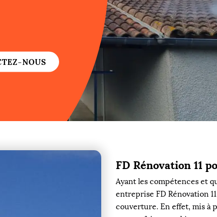
re
re
CTEZ-NOUS
ure
re
FD Rénovation 11 po
re
Ayant les compétences et qu
re
entreprise FD Rénovation 11 
couverture. En effet, mis à p