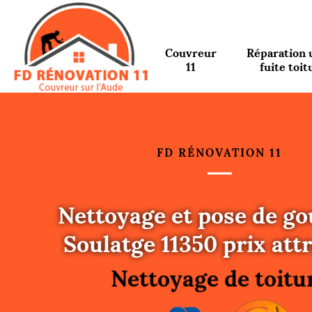
Couvreur
Réparation 
11
fuite toit
FD RÉNOVATION 11
Nettoyage et pose de go
Urgence fuite toitu
Soulatge 11350 prix attr
Changement de toit
Nettoyage de toitu
Gouttières