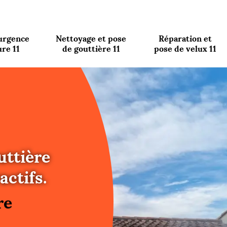
urgence
Nettoyage et pose
Réparation et
ure 11
de gouttière 11
pose de velux 11
uttière
re
actifs.
ure
re