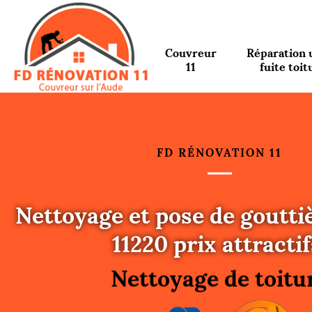
Couvreur
Réparation 
11
fuite toit
FD RÉNOVATION 11
Nettoyage et pose de goutti
Urgence fuite toitu
11220 prix attractif
Changement de toit
Nettoyage de toitu
Gouttières