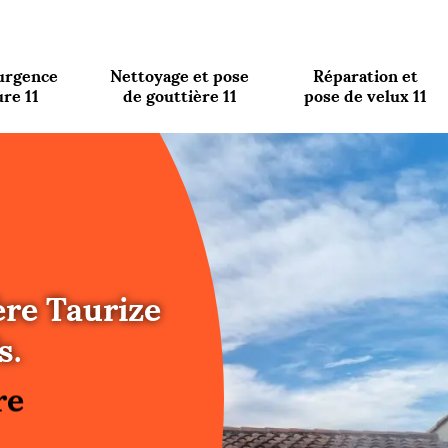
urgence
Nettoyage et pose
Réparation et
ure 11
de gouttière 11
pose de velux 11
ère Taurize
re
s.
ure
re