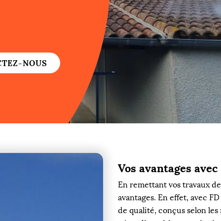
re
re
CTEZ-NOUS
ure
re
Vos avantages avec
re
En remettant vos travaux de 
re
avantages. En effet, avec FD
de qualité, conçus selon les