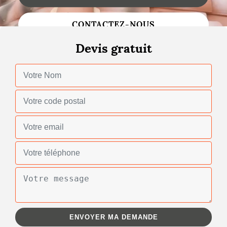
Changement de toiture
CONTACTEZ-NOUS
Nettoyage de toiture
Devis gratuit
Gouttières
Zinguerie
Réparation de toiture
Urgence fuite toiture