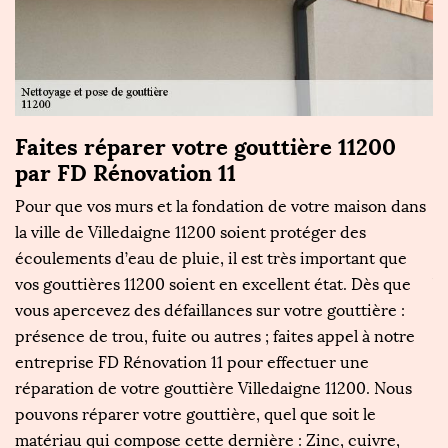
Faites réparer votre gouttière 11200
F
par FD Rénovation 11
t
Pour que vos murs et la fondation de votre maison dans
No
la ville de Villedaigne 11200 soient protéger des
en
écoulements d’eau de pluie, il est très important que
d
vos gouttières 11200 soient en excellent état. Dès que
Vi
i
vous apercevez des défaillances sur votre gouttière :
re
présence de trou, fuite ou autres ; faites appel à notre
s
entreprise FD Rénovation 11 pour effectuer une
ay
réparation de votre gouttière Villedaigne 11200. Nous
m
pouvons réparer votre gouttière, quel que soit le
bi
matériau qui compose cette dernière : Zinc, cuivre,
Ré