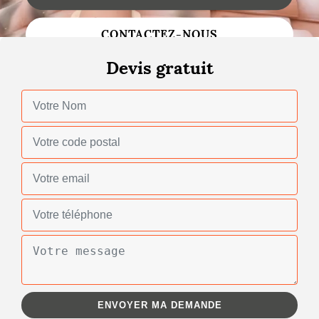
Changement de toiture
CONTACTEZ-NOUS
Nettoyage de toiture
Devis gratuit
Gouttières
Zinguerie
Réparation de toiture
Urgence fuite toiture