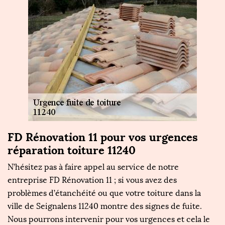
r
FD Rénovation 11 pour vos urgences
F
réparation toiture 11240
f
N’hésitez pas à faire appel au service de notre
Da
entreprise FD Rénovation 11 ; si vous avez des
po
problèmes d’étanchéité ou que votre toiture dans la
pr
ville de Seignalens 11240 montre des signes de fuite.
mo
us
Nous pourrons intervenir pour vos urgences et cela le
im