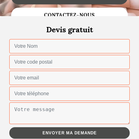
Changement de toiture
CONTACTEZ-NOUS
Nettoyage de toiture
Devis gratuit
Gouttières
Zinguerie
Réparation de toiture
Urgence fuite toiture