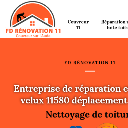
Couvreur
Réparation 
11
fuite toit
FD RÉNOVATION 11
Entreprise de réparation e
Urgence fuite toitu
velux 11580 déplacement
Changement de toit
Nettoyage de toitu
Gouttières