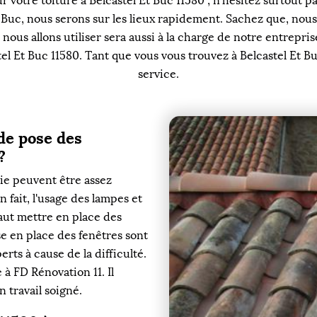
r votre toiture à Belcastel Et Buc 11580 ; n’hésitez surtout 
 Buc, nous serons sur les lieux rapidement. Sachez que, no
 nous allons utiliser sera aussi à la charge de notre entrepr
stel Et Buc 11580. Tant que vous vous trouvez à Belcastel Et B
service.
de pose des
?
ie peuvent être assez
 fait, l'usage des lampes et
faut mettre en place des
e en place des fenêtres sont
erts à cause de la difficulté.
 à FD Rénovation 11. Il
n travail soigné.