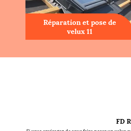
Réparation et pose de
velux 11
FD R