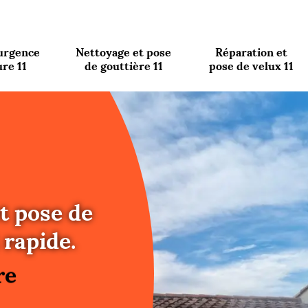
urgence
Nettoyage et pose
Réparation et
ure 11
de gouttière 11
pose de velux 11
t pose de
re
 rapide.
ure
re