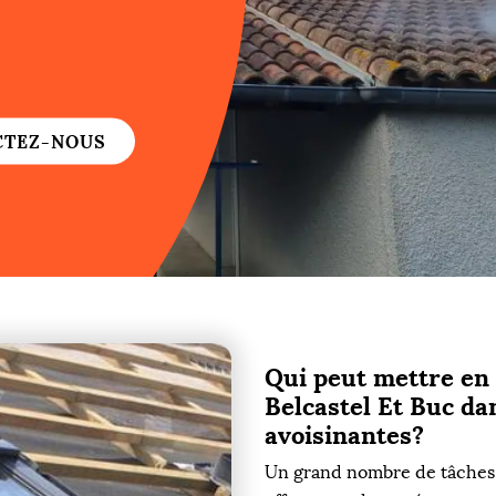
re
re
CTEZ-NOUS
ure
re
Qui peut mettre en p
re
Belcastel Et Buc dan
re
avoisinantes?
Un grand nombre de tâches s