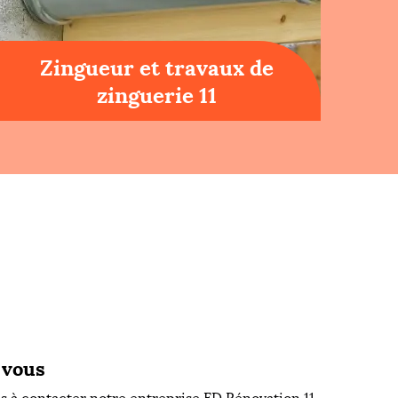
Zingueur et travaux de
zinguerie 11
 vous