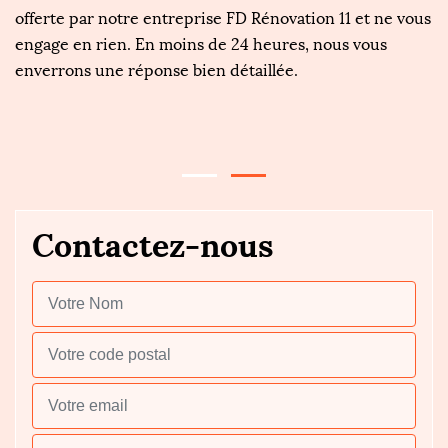
offerte par notre entreprise FD Rénovation 11 et ne vous
n
ce
engage en rien. En moins de 24 heures, nous vous
l'
enverrons une réponse bien détaillée.
de
pr
e.
c
Contactez-nous