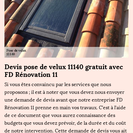
Devis pose de velux 11140 gratuit avec
F
FD Rénovation 11
u
R
Si vous êtes convaincu par les services que nous
proposons ; il est à noter que vous devez nous envoyer
L
n
une demande de devis avant que notre entreprise FD
co
a
Rénovation 11 prenne en main vos travaux. C’est à l’aide
p
de ce document que vous aurez connaissance des
fa
budgets que vous devez prévoir, de la durée et du coût
fe
de notre intervention. Cette demande de devis vous ait
lu