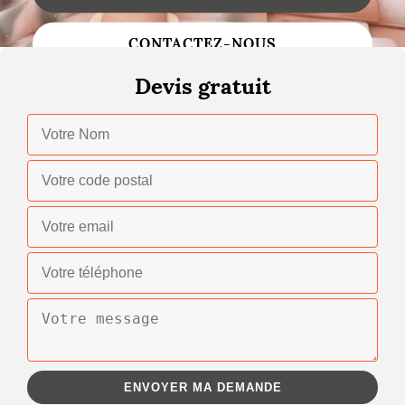
Changement de toiture
CONTACTEZ-NOUS
Nettoyage de toiture
Devis gratuit
Gouttières
Zinguerie
Réparation de toiture
Urgence fuite toiture