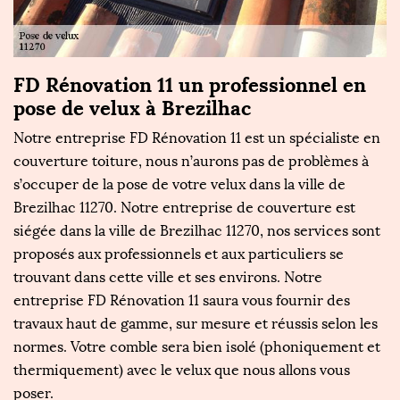
FD Rénovation 11 un professionnel en
T
pose de velux à Brezilhac
R
Notre entreprise FD Rénovation 11 est un spécialiste en
Se
er
couverture toiture, nous n’aurons pas de problèmes à
e
s’occuper de la pose de votre velux dans la ville de
de
Brezilhac 11270. Notre entreprise de couverture est
pr
siégée dans la ville de Brezilhac 11270, nos services sont
p
,
proposés aux professionnels et aux particuliers se
s
ns
trouvant dans cette ville et ses environs. Notre
n
entreprise FD Rénovation 11 saura vous fournir des
qu
travaux haut de gamme, sur mesure et réussis selon les
me
normes. Votre comble sera bien isolé (phoniquement et
c
thermiquement) avec le velux que nous allons vous
ou
poser.