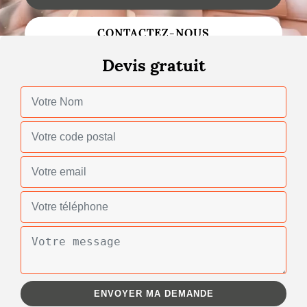
Changement de toiture
CONTACTEZ-NOUS
Nettoyage de toiture
Devis gratuit
Gouttières
Zinguerie
Réparation de toiture
Urgence fuite toiture