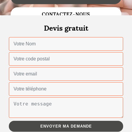
Changement de toiture
CONTACTEZ-NOUS
Nettoyage de toiture
Devis gratuit
Gouttières
Zinguerie
Réparation de toiture
Urgence fuite toiture