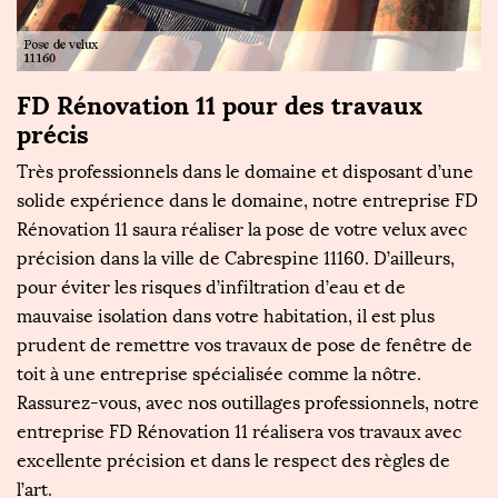
FD Rénovation 11 pour des travaux
F
précis
g
re
Très professionnels dans le domaine et disposant d’une
Si
solide expérience dans le domaine, notre entreprise FD
to
Rénovation 11 saura réaliser la pose de votre velux avec
c
précision dans la ville de Cabrespine 11160. D’ailleurs,
no
pour éviter les risques d’infiltration d’eau et de
l
mauvaise isolation dans votre habitation, il est plus
d
r
prudent de remettre vos travaux de pose de fenêtre de
no
toit à une entreprise spécialisée comme la nôtre.
se
Rassurez-vous, avec nos outillages professionnels, notre
R
entreprise FD Rénovation 11 réalisera vos travaux avec
pr
z
excellente précision et dans le respect des règles de
T
l’art.
bé