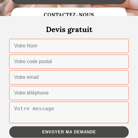
Changement de toiture
CONTACTEZ-NOUS
Nettoyage de toiture
Devis gratuit
Gouttières
Zinguerie
Réparation de toiture
Urgence fuite toiture