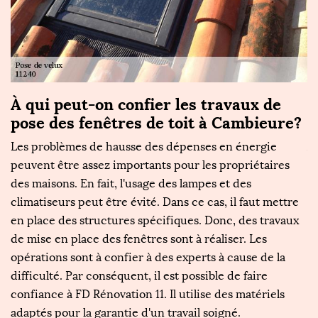
À qui peut-on confier les travaux de
F
pose des fenêtres de toit à Cambieure?
d
,
Les problèmes de hausse des dépenses en énergie
Ay
peuvent être assez importants pour les propriétaires
n
des maisons. En fait, l'usage des lampes et des
ma
climatiseurs peut être évité. Dans ce cas, il faut mettre
s
en place des structures spécifiques. Donc, des travaux
fa
de mise en place des fenêtres sont à réaliser. Les
s’
t
opérations sont à confier à des experts à cause de la
ne
e.
difficulté. Par conséquent, il est possible de faire
d
confiance à FD Rénovation 11. Il utilise des matériels
De
adaptés pour la garantie d'un travail soigné.
l