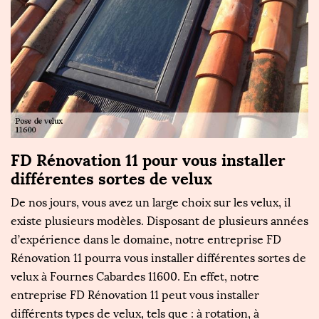
FD Rénovation 11 pour vous installer
F
différentes sortes de velux
g
De nos jours, vous avez un large choix sur les velux, il
Si
existe plusieurs modèles. Disposant de plusieurs années
to
d’expérience dans le domaine, notre entreprise FD
à
Rénovation 11 pourra vous installer différentes sortes de
n
e
velux à Fournes Cabardes 11600. En effet, notre
s
x
entreprise FD Rénovation 11 peut vous installer
d
différents types de velux, tels que : à rotation, à
no