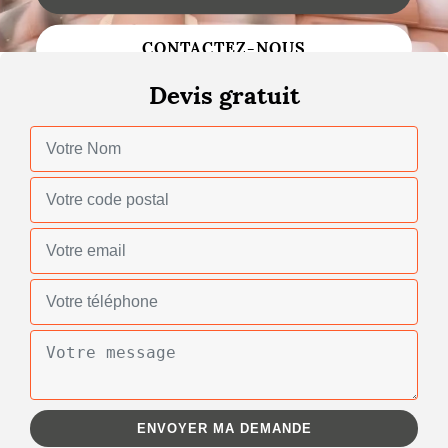
Changement de toiture
CONTACTEZ-NOUS
Nettoyage de toiture
Devis gratuit
Gouttières
Zinguerie
Réparation de toiture
Urgence fuite toiture