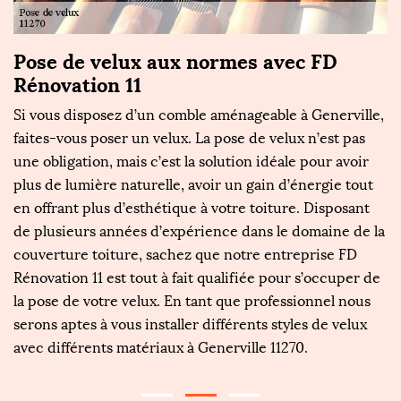
Pose de velux aux normes avec FD
F
Rénovation 11
d
Si vous disposez d’un comble aménageable à Generville,
De
faites-vous poser un velux. La pose de velux n’est pas
e
s
une obligation, mais c’est la solution idéale pour avoir
d
plus de lumière naturelle, avoir un gain d’énergie tout
Ré
en offrant plus d’esthétique à votre toiture. Disposant
ve
er
de plusieurs années d’expérience dans le domaine de la
Ré
couverture toiture, sachez que notre entreprise FD
ve
Rénovation 11 est tout à fait qualifiée pour s’occuper de
r
la pose de votre velux. En tant que professionnel nous
qu
il
serons aptes à vous installer différents styles de velux
si
avec différents matériaux à Generville 11270.
FD