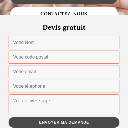
Changement de toiture
CONTACTEZ-NOUS
Nettoyage de toiture
Devis gratuit
Gouttières
Zinguerie
Réparation de toiture
Urgence fuite toiture